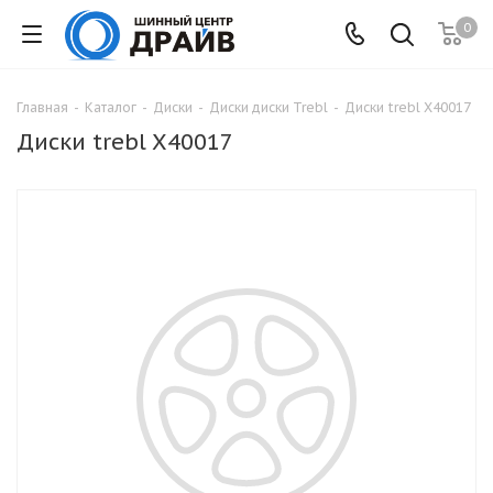
0
Главная
-
Каталог
-
Диски
-
Диски диски Trebl
-
Диски trebl X40017
Диски trebl X40017