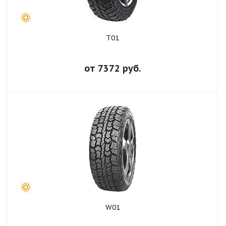
T01
от
7372
руб.
W01