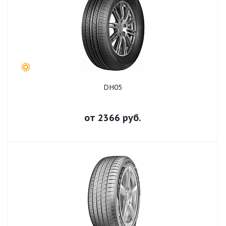
DH05
от
2366
руб.