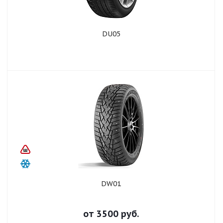
DU05
DW01
от
3500
руб.