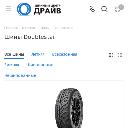
0
Главная
-
Каталог
-
Шины
-
Doublestar
Шины Doublestar
Все шины
Летняя
Всесезонная
Зимняя
Шипованные
Нешипованные