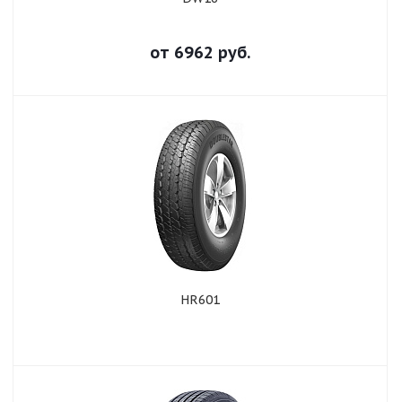
от
6962
руб.
HR601