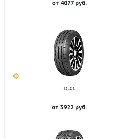
от
4077
руб.
DL01
от
3922
руб.