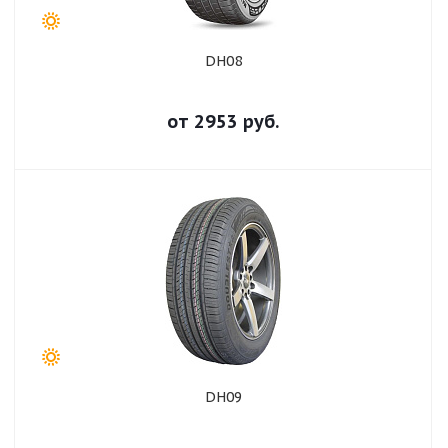
DH08
от
2953
руб.
DH09