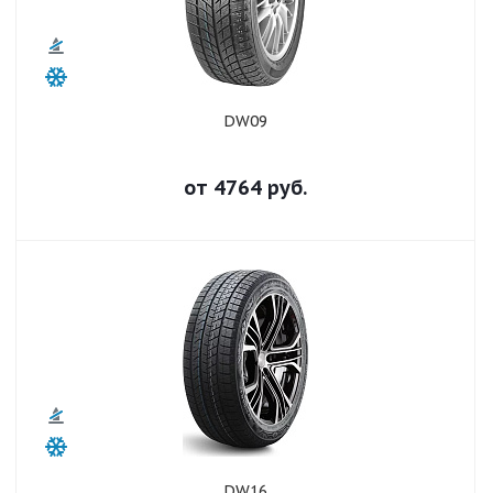
DW09
от
4764
руб.
DW16