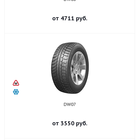
от
4711
руб.
DW07
от
3550
руб.