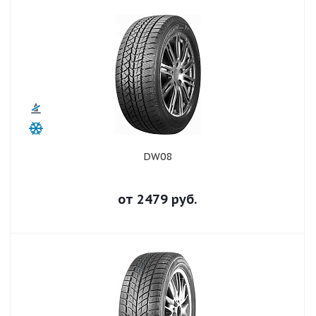
DW08
от
2479
руб.