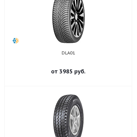
DLA01
от
3985
руб.