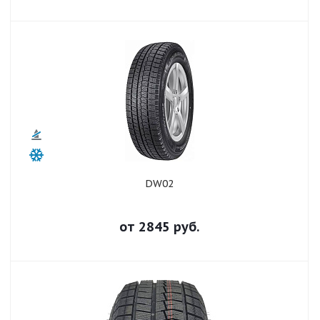
DW02
от
2845
руб.