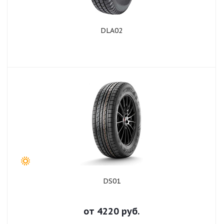
DLA02
DS01
от
4220
руб.