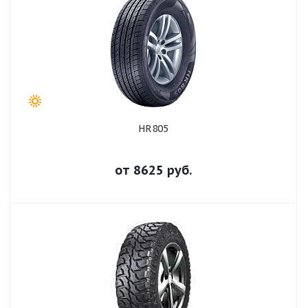
HR805
от
8625
руб.