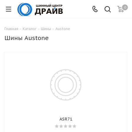
0
Главная
-
Каталог
-
Шины
-
Austone
Шины Austone
ASR71