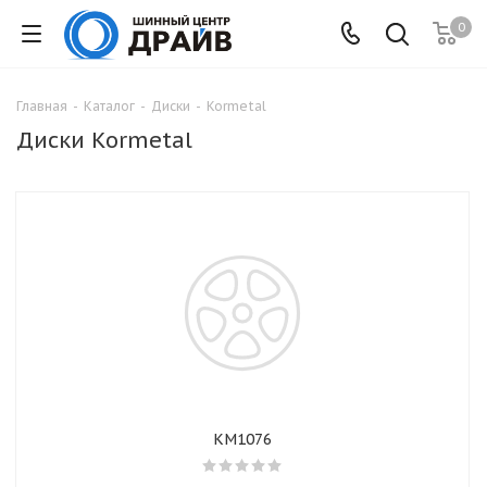
0
Главная
-
Каталог
-
Диски
-
Kormetal
Диски Kormetal
KM1076