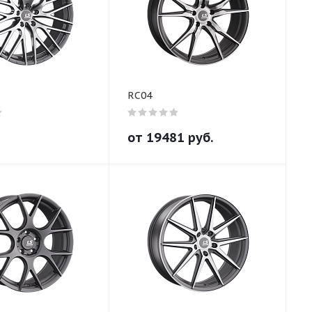
RC04
от
19481
руб.