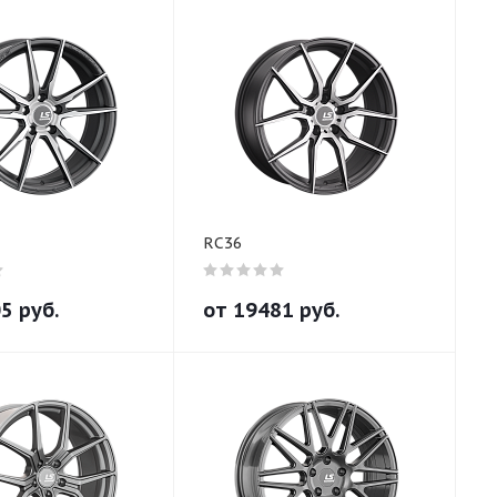
RC36
05
руб.
от
19481
руб.