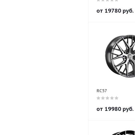
от
19780
руб.
RC57
от
19980
руб.