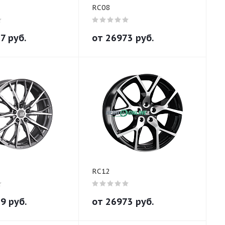
RC08
77
руб.
от
26973
руб.
RC12
79
руб.
от
26973
руб.