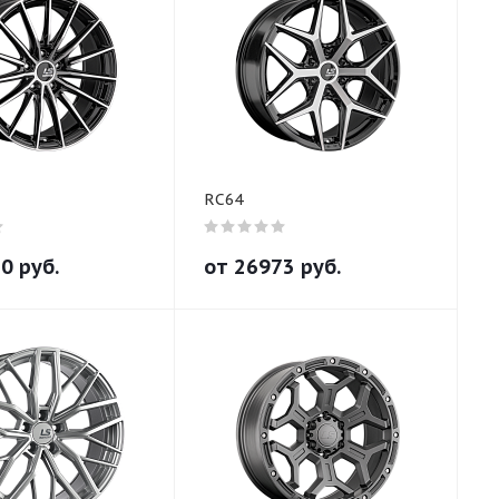
RC64
80
руб.
от
26973
руб.