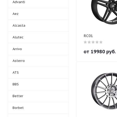
Advanti
Aez
Alcasta
RC01
Alutec
Arrivo
от
19980
руб.
Asterro
ATS
BBS
Better
Borbet