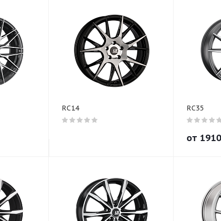
RC14
RC35
от
191