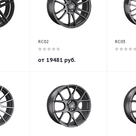
RC02
RC03
от
19481
руб.