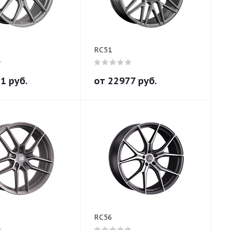
RC51
81
руб.
от
22977
руб.
RC56