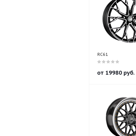
RC61
от
19980
руб.