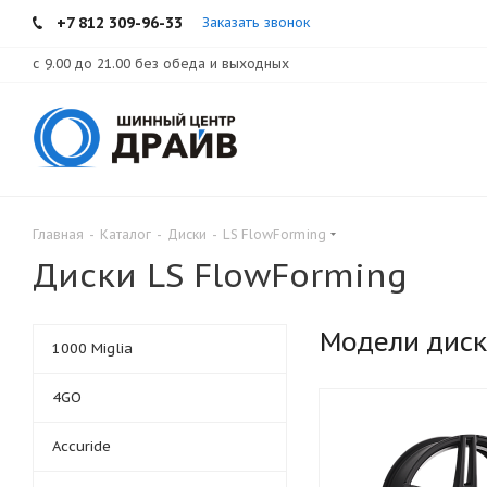
+7 812 309-96-33
Заказать звонок
с 9.00 до 21.00 без обеда и выходных
Главная
-
Каталог
-
Диски
-
LS FlowForming
Диски LS FlowForming
Модели дис
1000 Miglia
4GO
Accuride