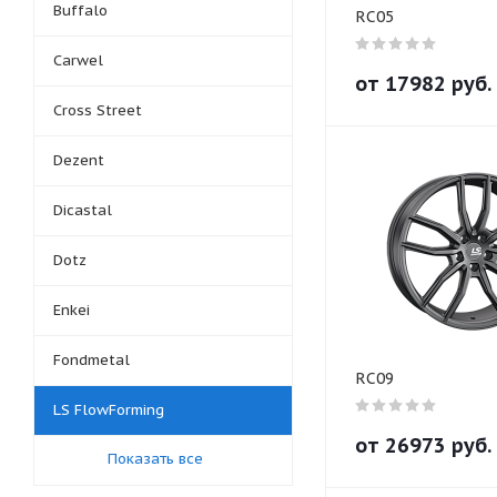
Buffalo
RC05
Carwel
от
17982
руб.
Cross Street
Dezent
Dicastal
Dotz
Enkei
Fondmetal
RC09
LS FlowForming
от
26973
руб.
Показать все