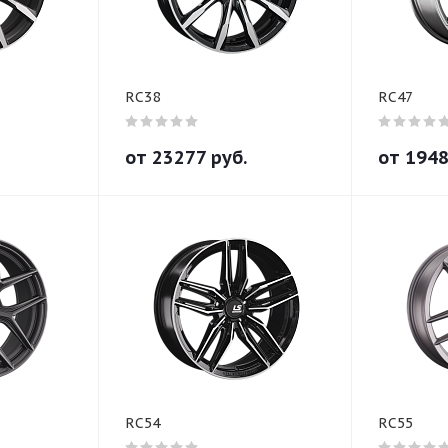
RC38
RC47
от
23277
руб.
от
194
RC54
RC55