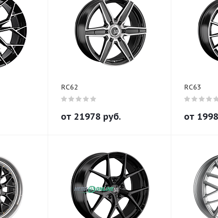
RC62
RC63
от
21978
руб.
от
199