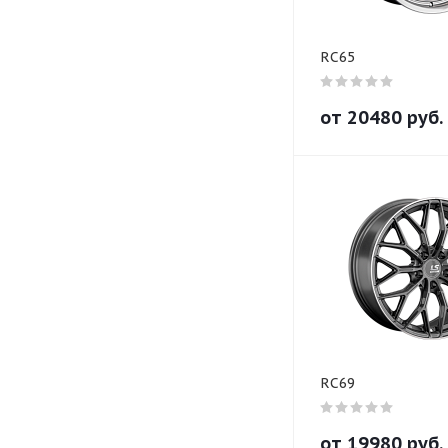
RC65
от
20480
руб.
RC69
от
19980
руб.