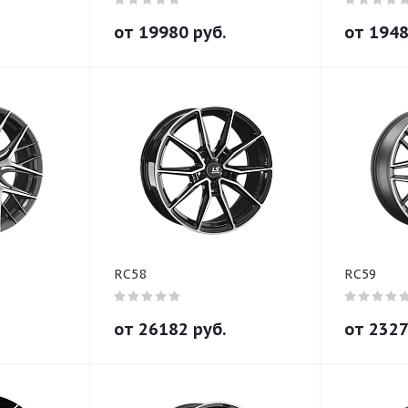
от
19980
руб.
от
194
RC58
RC59
от
26182
руб.
от
232