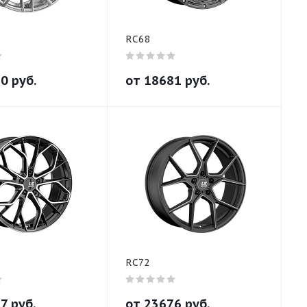
RC68
80
руб.
от
18681
руб.
RC72
77
руб.
от
23676
руб.