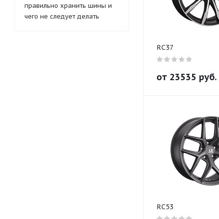
правильно хранить шины и
чего не следует делать
RC37
от
23535
руб.
RC53