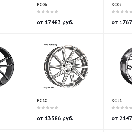
RC06
RC07
от
17483
руб.
от
176
RC10
RC11
от
13586
руб.
от
214