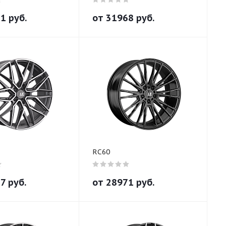
81
руб.
от
31968
руб.
RC60
77
руб.
от
28971
руб.