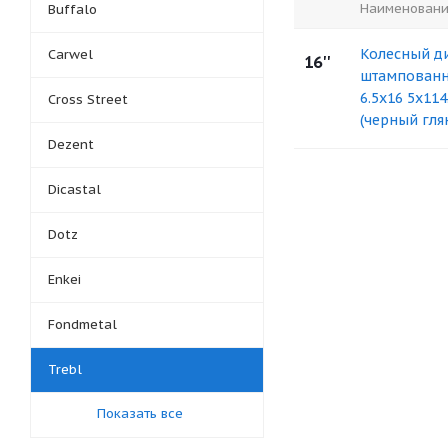
Наименован
Buffalo
Колесный д
Carwel
16''
штампованн
6.5x16 5x114.
Cross Street
(черный гля
Dezent
Dicastal
Dotz
Enkei
Fondmetal
Trebl
Показать все