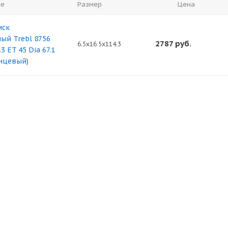
ие
Размер
Цена
иск
ый Trebl 8756
2787
руб.
6.5x16 5x114.3
3 ET 45 Dia 67.1
нцевый)