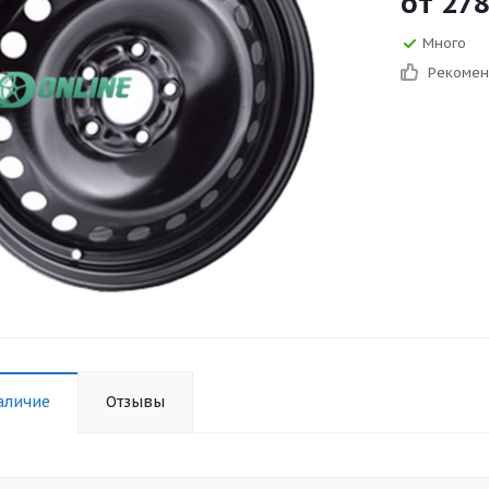
от
278
Много
Рекоме
аличие
Отзывы