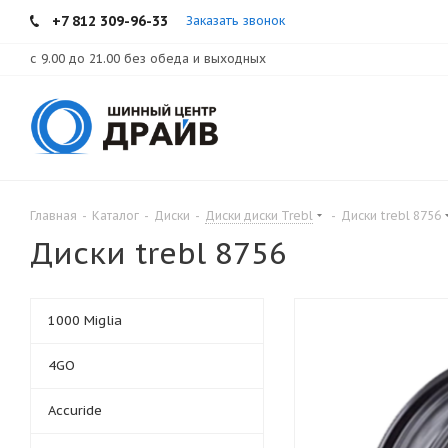
+7 812 309-96-33
Заказать звонок
с 9.00 до 21.00 без обеда и выходных
Главная
-
Каталог
-
Диски
-
Диски диски Trebl
-
Диски trebl 8756
Диски trebl 8756
1000 Miglia
4GO
Accuride