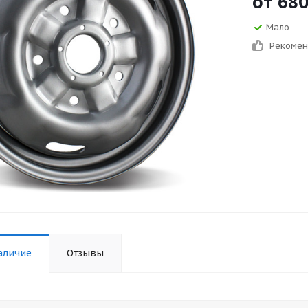
от
68
Мало
Рекоме
аличие
Отзывы