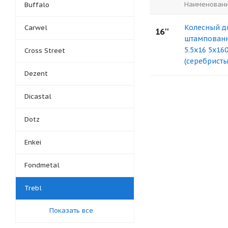
Наименован
Buffalo
Колесный д
Carwel
16''
штампованн
5.5x16 5x160
Cross Street
(серебристы
Dezent
Dicastal
Dotz
Enkei
Fondmetal
Trebl
Показать все