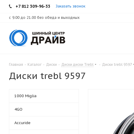
+7 812 309-96-33
Заказать звонок
с 9.00 до 21.00 без обеда и выходных
Главная
-
Каталог
-
Диски
-
Диски диски Trebl
-
Диски trebl 9597
Диски trebl 9597
1000 Miglia
4GO
Accuride