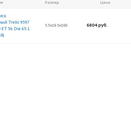
ие
Размер
Цена
иск
ый Trebl 9597
6804
руб.
5.5x16 5x160
 ET 56 Dia 65.1
й)