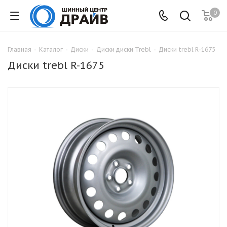
0
Главная
-
Каталог
-
Диски
-
Диски диски Trebl
-
Диски trebl R-1675
Диски trebl R-1675