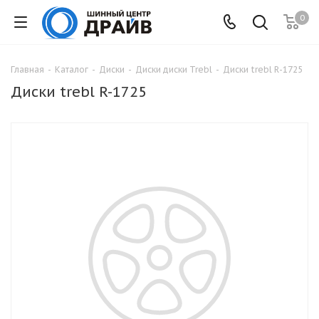
0
Главная
-
Каталог
-
Диски
-
Диски диски Trebl
-
Диски trebl R-1725
Диски trebl R-1725