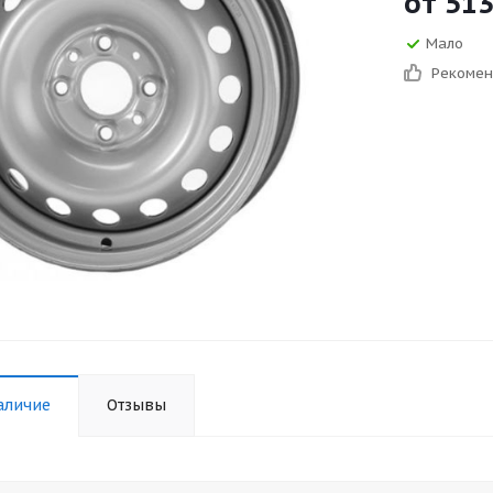
от
51
Мало
Рекоме
аличие
Отзывы