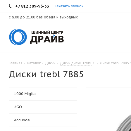
+7 812 309-96-33
Заказать звонок
с 9.00 до 21.00 без обеда и выходных
Главная
-
Каталог
-
Диски
-
Диски диски Trebl
-
Диски trebl 7885
Диски trebl 7885
1000 Miglia
4GO
Accuride