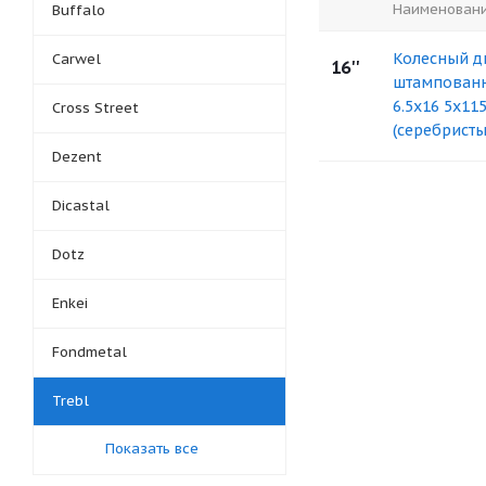
Наименован
Buffalo
Колесный д
Carwel
16''
штампованн
6.5x16 5x115
Cross Street
(серебристы
Dezent
Dicastal
Dotz
Enkei
Fondmetal
Trebl
Показать все