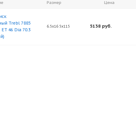
ие
Размер
Цена
иск
ый Trebl 7885
5138
руб.
6.5x16 5x115
 ET 46 Dia 70.3
й)