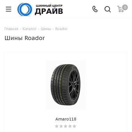
0
Главная
-
Каталог
-
Шины
-
Roador
Шины Roador
Amaro118