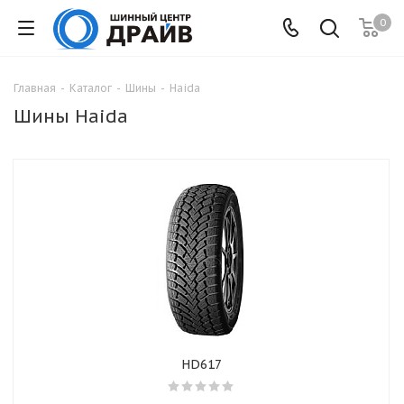
0
Главная
-
Каталог
-
Шины
-
Haida
Шины Haida
HD617