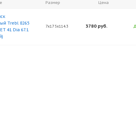
е
Размер
Цена
иск
й Trebl 8265
3780
руб.
Д
7x17 5x114.3
ET 41 Dia 67.1
й)