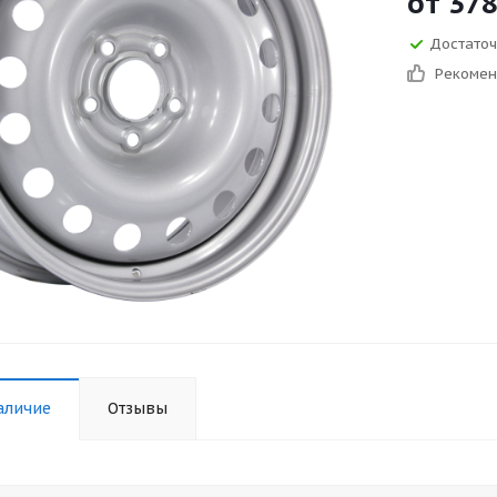
от
37
Достато
Рекоме
аличие
Отзывы