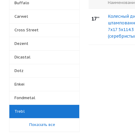
Наименовани
Buffalo
Колесный д
Carwel
17''
штампованны
7x17 5x114.3 
Cross Street
(серебристы
Dezent
Dicastal
Dotz
Enkei
Fondmetal
Trebl
Показать все