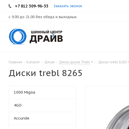
+7 812 309-96-33
Заказать звонок
с 9.00 до 21.00 без обеда и выходных
Главная
-
Каталог
-
Диски
-
Диски диски Trebl
-
Диски trebl 8265
Диски trebl 8265
1000 Miglia
4GO
Accuride