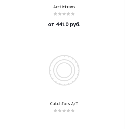
Arctictraxx
от
4410
руб.
Catchfors A/T