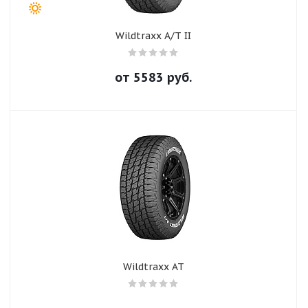
Wildtraxx A/T II
от
5583
руб.
Wildtraxx AT