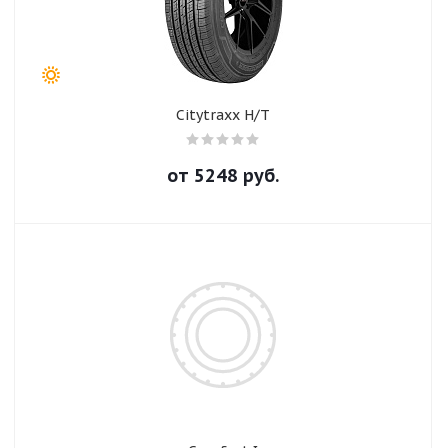
Citytraxx H/T
от
5248
руб.