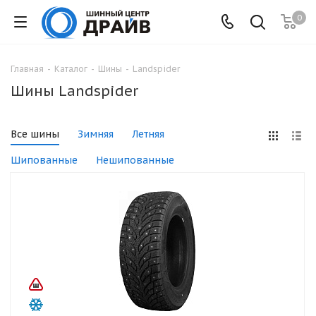
0
Главная
-
Каталог
-
Шины
-
Landspider
Шины Landspider
Все шины
Зимняя
Летняя
Шипованные
Нешипованные