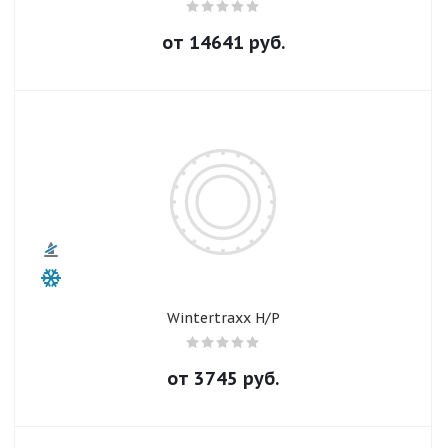
от
14641
руб.
Wintertraxx H/P
от
3745
руб.