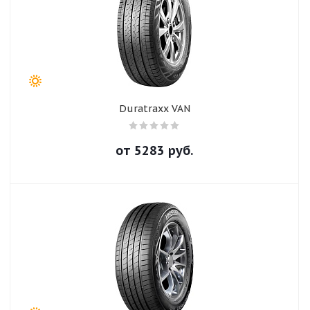
Duratraxx VAN
от
5283
руб.