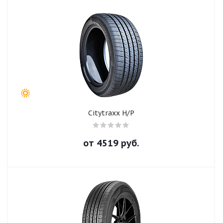
Citytraxx H/P
от
4519
руб.