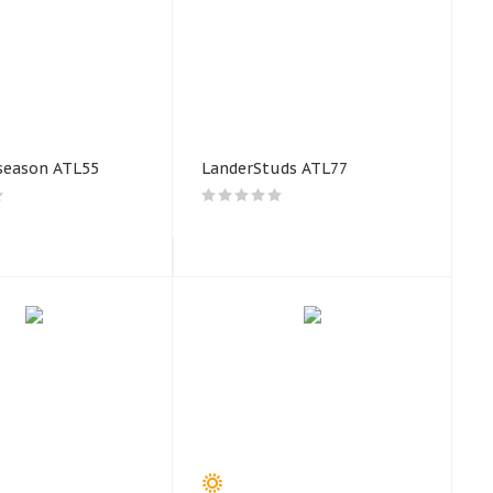
season ATL55
LanderStuds ATL77