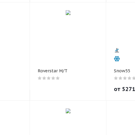
Roverstar M/T
Snow55
от
527