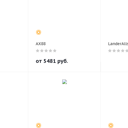
AX88
LanderAll
от
5481
руб.