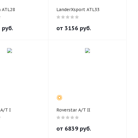
n ATL28
LanderXsport ATL33
5
руб.
от
3156
руб.
A/T I
Roverstar A/T II
от
6839
руб.