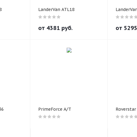
8
LanderVan ATL18
LanderVa
от
4381
руб.
от
529
36
PrimeForce A/T
Roverstar 