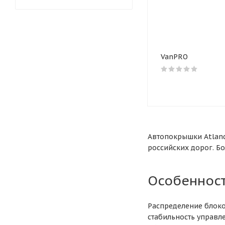
VanPRO
Автопокрышки Atland
российских дорог. Б
Особенност
Распределение блоко
стабильность управл