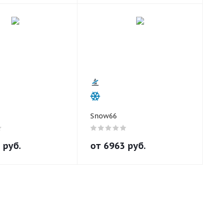
Snow66
1
руб.
от
6963
руб.