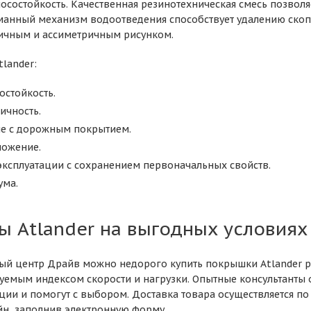
состойкость. Качественная резинотехническая смесь позволяе
манный механизм водоотведения способствует удалению скоп
ичным и ассиметричным рисунком.
lander:
остойкость.
ичность.
е с дорожным покрытием.
можение.
эксплуатации с сохранением первоначальных свойств.
ума.
ы Atlander на выгодных условиях
й центр Драйв можно недорого купить покрышки Atlander ра
буемым индексом скорости и нагрузки. Опытные консультанты 
ции и помогут с выбором. Доставка товара осуществляется по 
н, заполнив электронную форму.