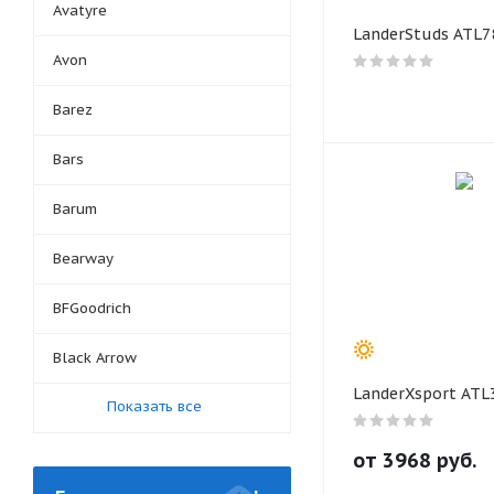
Avatyre
LanderStuds ATL7
Avon
Barez
Bars
Barum
Bearway
BFGoodrich
Black Arrow
LanderXsport ATL
Показать все
от
3968
руб.