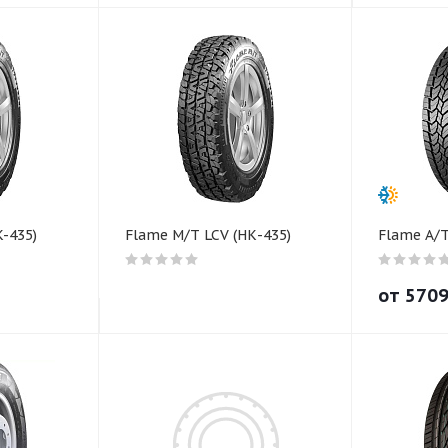
-435)
Flame M/T LCV (НК-435)
Flame А/Т
от
570