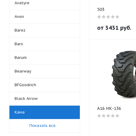
Avatyre
503
Avon
от
3431
руб.
Barez
Bars
Barum
Bearway
BFGoodrich
Black Arrow
A16 НК-136
Кама
Показать все