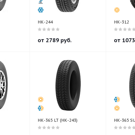
НК-244
НК-312
от
2789
руб.
от
107
НК-365 LT (НК-243)
НК-365 SU