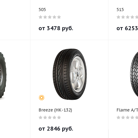
505
515
от
3478
руб.
от
625
Breeze (НК-132)
Flame A/T
от
2846
руб.