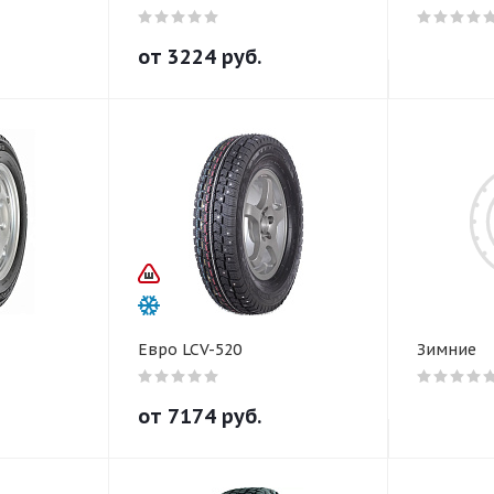
от
3224
руб.
Евро LCV-520
Зимние
от
7174
руб.