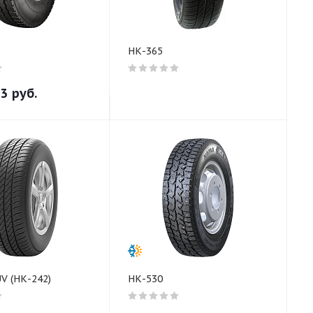
НК-365
33
руб.
V (НК-242)
НК-530