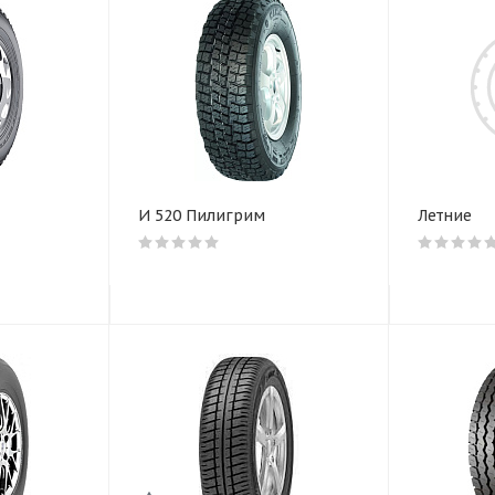
И 520 Пилигрим
Летние