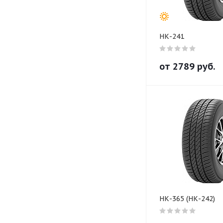
НК-241
от
2789
руб.
НК-365 (НК-242)