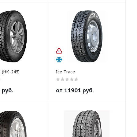
 (НК-245)
Ice Trace
9
руб.
от
11901
руб.