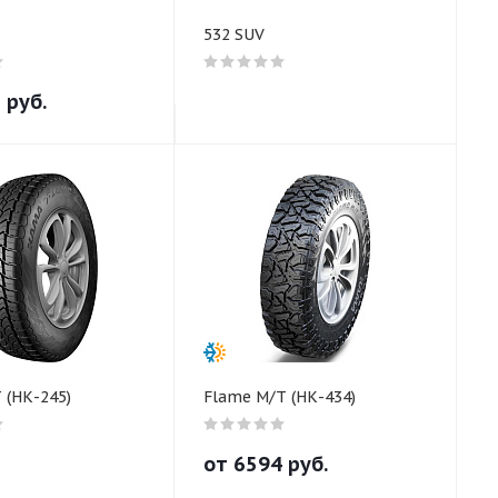
532 SUV
3
руб.
 (НК-245)
Flame M/T (НК-434)
от
6594
руб.