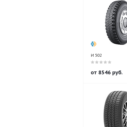
И 502
от
8546
руб.