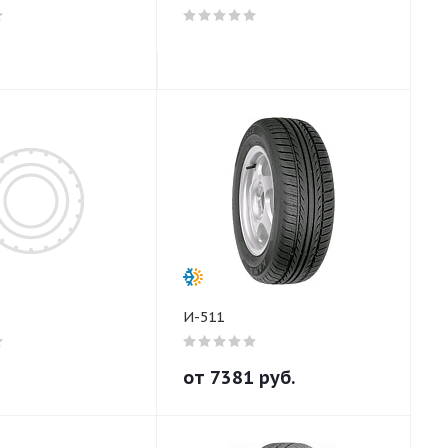
И-511
от
7381
руб.