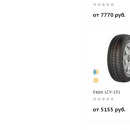
от
7770
руб.
Евро LCV-131
от
5155
руб.