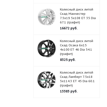
Колесный диск литой
Скад Манчестер
7.5x19 5x108 ET 35 Dia
67.1 (графит)
16672
руб.
Колесный диск литой
Скад Осака 6x15
4x100 ET 46 Dia 54.1
(графит)
8325
руб.
Колесный диск литой
Скад Ламберт 7.5x18
5x114.3 ET 45 Dia 60.1
(графит)
13383
руб.