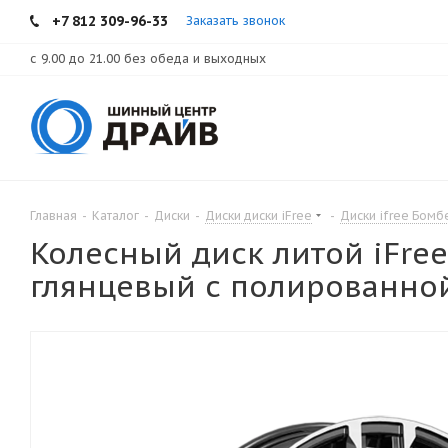
+7 812 309-96-33
Заказать звонок
с 9.00 до 21.00 без обеда и выходных
Главная
-
Каталог
-
Диски
-
Диски диски iFree
-
Диски ifree Бомб
Колесный диск литой iFree
глянцевый с полированной