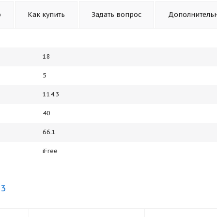
о
Как купить
Задать вопрос
Дополнитель
18
5
114.3
40
66.1
iFree
.3