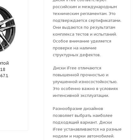
российским и международным
техническим регламентам. Это
подтверждается сертификатами.
Они выдаются по результатам
комплекса тестов и испытаний.
Особое внимание уделяется
проверке на наличие
структурных дефектов.
итой
Колесный диск литой
Колесный ди
Диски iFree отличаются
x18
iFree Бомбей 6.5x18
iFree Бомбей
повышенной прочностью и
67.1
5x114.3 ET 35 Dia 67.1
5x114.3 ET 37
(черный глянцевый)
улучшенной износостойкостью.
(серебристы
Это особенно важно в условиях
интенсивной эксплуатации.
Достаточно
Много
Разнообразие дизайнов
позволяет выбрать наиболее
11626
руб.
11626
руб
подходящий вариант. Диски
iFree устанавливаются на разные
модели и марки автомобилей.