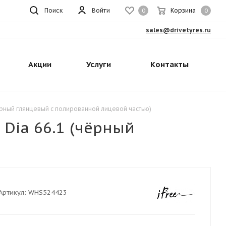
Поиск
Войти
Корзина
0
0
sales@drivetyres.ru
Акции
Услуги
Контакты
чёрный глянцевый с полированной лицевой частью)
 Dia 66.1 (чёрный
Артикул:
WHS524423