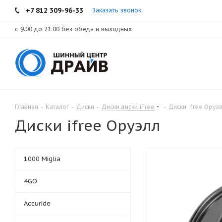
+7 812 309-96-33
Заказать звонок
с 9.00 до 21.00 без обеда и выходных
Главная
-
Каталог
-
Диски
-
Диски диски iFree
-
Диски ifree Оруэ
Диски ifree Оруэлл
1000 Miglia
4GO
Accuride