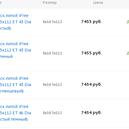
е
Размер
Цена
ск литой iFree
7455
руб.
5x112 ET 43 Dia
Д
6x16 5x112
истый)
ск литой iFree
5x112 ET 43 Dia
7455
руб.
Д
6x16 5x112
тёмный
ск литой iFree
7454
руб.
5x112 ET 43 Dia
6x16 5x112
 глянцевый)
ск литой iFree
7454
руб.
5x112 ET 46 Dia
6x16 5x112
истый тёмный)