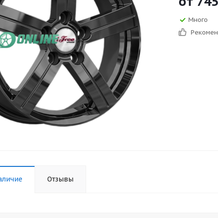
от
74
Много
Рекоме
аличие
Отзывы