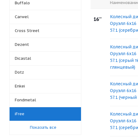
Наименовани
Buffalo
Колесный ди
Carwel
16''
Оруэлл 6x16 
57.1 (серебр
Cross Street
Dezent
Колесный ди
Оруэлл 6x16 
Dicastal
57.1 (серый 
глянцевый)
Dotz
Колесный ди
Enkei
Оруэлл 6x16 
57.1 (черный
Fondmetal
iFree
Колесный ди
Оруэлл 6x16 
Показать все
57.1 (серебр