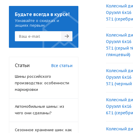
Колесный ди
Оруэлл 6x16 
Будьте всегда в курсе!
57.1 (серебр
Узнавайте о скидках и
акциях первым
Колесный ди
Оруэлл 6x16 
57.1 (серый 
глянцевый)
Статьи
Все статьи
Колесный ди
Шины российского
Оруэлл 6x16 
производства: особенности
57.1 (черный
маркировки
Колесный ди
Оруэлл 6x16 
Автомобильные шины: из
67.1 (серебр
чего они сделаны?
Колесный ди
Сезонное хранение шин: как