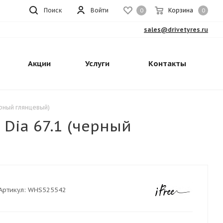
Поиск
Войти
Корзина
0
0
sales@drivetyres.ru
Акции
Услуги
Контакты
ерный глянцевый)
 Dia 67.1 (черный
Артикул:
WHS525542