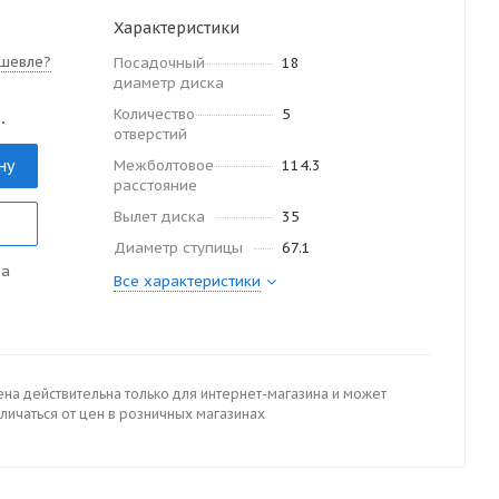
Характеристики
шевле?
Посадочный
18
диаметр диска
Количество
5
.
отверстий
ну
Межболтовое
114.3
расстояние
Вылет диска
35
Диаметр ступицы
67.1
да
Все характеристики
ена действительна только для интернет-магазина и может
личаться от цен в розничных магазинах