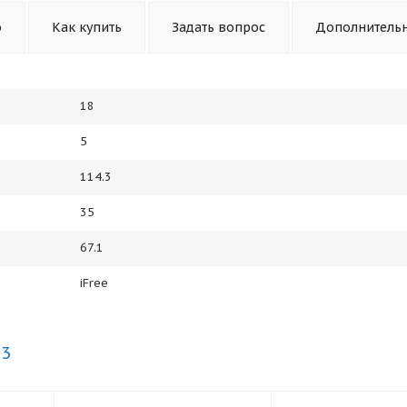
о
Как купить
Задать вопрос
Дополнитель
18
5
114.3
35
67.1
iFree
.3