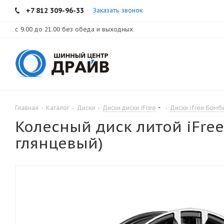
+7 812 309-96-33
Заказать звонок
с 9.00 до 21.00 без обеда и выходных
Главная
-
Каталог
-
Диски
-
Диски диски iFree
-
Диски ifree Бомб
Колесный диск литой iFree
глянцевый)