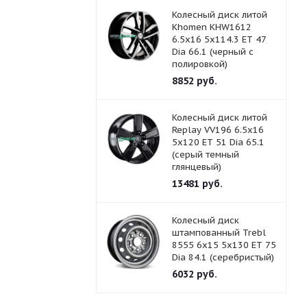
Колесный диск литой
Khomen KHW1612
6.5x16 5x114.3 ET 47
Dia 66.1 (черный с
полировкой)
8852
руб.
Колесный диск литой
Replay VV196 6.5x16
5x120 ET 51 Dia 65.1
(серый темный
глянцевый)
13481
руб.
Колесный диск
штампованный Trebl
8555 6x15 5x130 ET 75
Dia 84.1 (серебристый)
6032
руб.