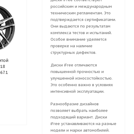
российским и международным
техническим регламентам. Это
подтверждается сертификатами.
Они выдаются по результатам
комплекса тестов и испытаний.
Особое внимание уделяется
проверке на наличие
структурных дефектов.
итой
Колесный диск литой
Колесный ди
Диски iFree отличаются
x18
iFree Бомбей 6.5x18
iFree Бомбей
повышенной прочностью и
67.1
5x114.3 ET 37 Dia 66.6
5x114.3 ET 37
(серебристый темный)
улучшенной износостойкостью.
(серебристый
Это особенно важно в условиях
интенсивной эксплуатации.
Много
Мало
Разнообразие дизайнов
позволяет выбрать наиболее
11626
руб.
11626
руб
подходящий вариант. Диски
iFree устанавливаются на разные
модели и марки автомобилей.