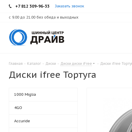
+7 812 309-96-33
Заказать звонок
с 9.00 до 21.00 без обеда и выходных
Главная
-
Каталог
-
Диски
-
Диски диски iFree
-
Диски ifree Торту
Диски ifree Тортуга
1000 Miglia
4GO
Accuride