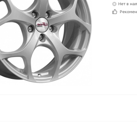
Нет в на
Рекоме