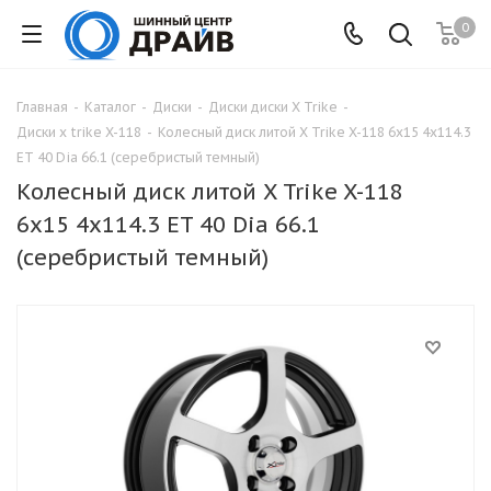
0
Главная
-
Каталог
-
Диски
-
Диски диски X Trike
-
Диски x trike X-118
-
Колесный диск литой X Trike X-118 6x15 4x114.3
ET 40 Dia 66.1 (серебристый темный)
Колесный диск литой X Trike X-118
6x15 4x114.3 ET 40 Dia 66.1
(серебристый темный)