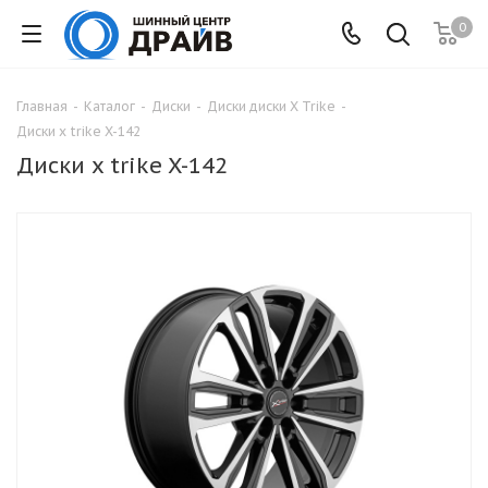
0
Главная
-
Каталог
-
Диски
-
Диски диски X Trike
-
Диски x trike X-142
Диски x trike X-142