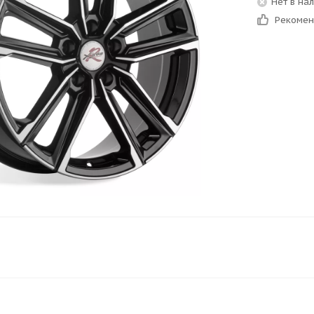
Нет в на
Рекоме