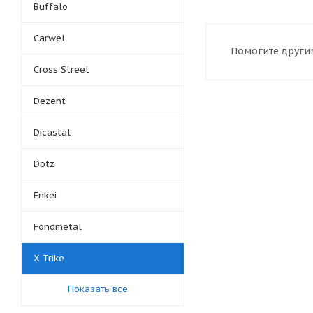
Buffalo
Carwel
Помогите другим
Cross Street
Dezent
Dicastal
Dotz
Enkei
Fondmetal
X Trike
Показать все