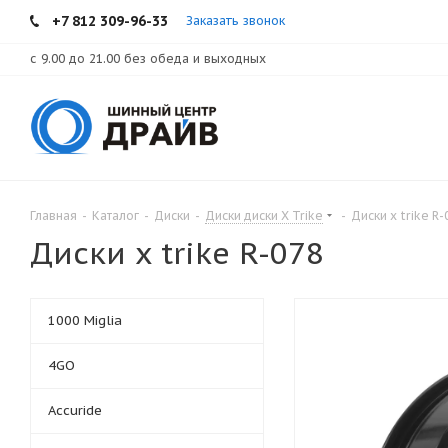
+7 812 309-96-33
Заказать звонок
с 9.00 до 21.00 без обеда и выходных
Главная
-
Каталог
-
Диски
-
Диски диски X Trike
-
Диски x trike R-
Диски x trike R-078
1000 Miglia
4GO
Accuride