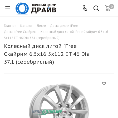
0
Главная
-
Каталог
-
Диски
-
Диски диски iFree
-
Диски ifree Скайрим
-
Колесный диск литой iFree Скайрим 6.5x16
5x112 ET 46 Dia 57.1 (серебристый)
Колесный диск литой iFree
Скайрим 6.5x16 5x112 ET 46 Dia
57.1 (серебристый)