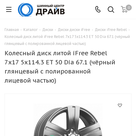
0
Главная
-
Каталог
-
Диски
-
Диски диски iFree
-
Диски ifree Rebel
-
Колесный диск литой iFree Rebel 7x17 5x114.3 ET 50 Dia 67.1 (чёрный
глянцевый с полированной лицевой частью)
Колесный диск литой iFree Rebel
7x17 5x114.3 ET 50 Dia 67.1 (чёрный
глянцевый с полированной
лицевой частью)