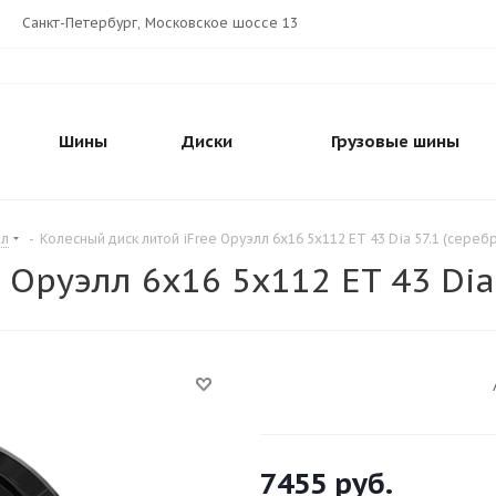
Санкт-Петербург, Московское шоссе 13
Шины
Диски
Грузовые шины
лл
-
Колесный диск литой iFree Оруэлл 6x16 5x112 ET 43 Dia 57.1 (сереб
 Оруэлл 6x16 5x112 ET 43 Dia
7455
руб.