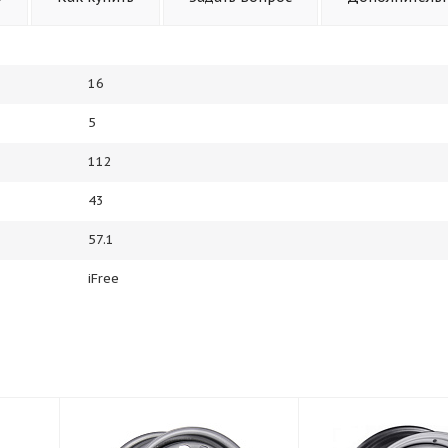
16
5
112
43
57.1
iFree