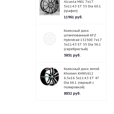
Alcasta M61 7x17
5x114.3 ET 35 Dia 60.1
(графит)
11961
руб.
Колесный диск
штампованный KFZ
Hybridrad 132500 7x17
5x114.3 ET 55 Dia 56.1
(серебристый)
5851
руб.
Колесный диск литой
Khomen KHW1612
6.5x16 5x114.3 ET 47
Dia 66.1 (черный с
полировкой)
8852
руб.