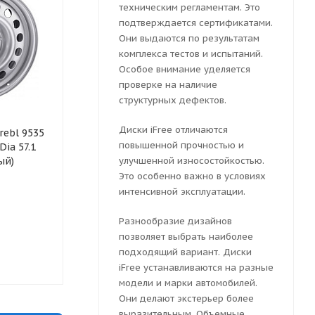
техническим регламентам. Это
подтверждается сертификатами.
Они выдаются по результатам
комплекса тестов и испытаний.
Особое внимание уделяется
проверке на наличие
структурных дефектов.
Колесный диск
Колесный ди
Диски iFree отличаются
ebl 9535
штампованный Trebl 9535
штампованны
повышенной прочностью и
Dia 57.1
6x16 5x112 ET 50 Dia 57.1
X40047 6x16 
ый)
(серебристый)
улучшенной износостойкостью.
Dia 57.1 (чер
глянцевый)
Это особенно важно в условиях
интенсивной эксплуатации.
Разнообразие дизайнов
Мало
Мало
позволяет выбрать наиболее
подходящий вариант. Диски
3986
руб.
4049
руб.
iFree устанавливаются на разные
модели и марки автомобилей.
Они делают экстерьер более
выразительным. Объемные