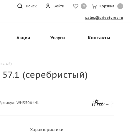
Поиск
Войти
Корзина
0
0
sales@drivetyres.ru
Акции
Услуги
Контакты
ристый)
 57.1 (серебристый)
Артикул:
WHS506441
Характеристики