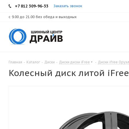
+7 812 309-96-33
Заказать звонок
с 9.00 до 21.00 без обеда и выходных
Главная
-
Каталог
-
Диски
-
Диски диски iFree
-
Диски ifree Оруэ
Колесный диск литой iFree