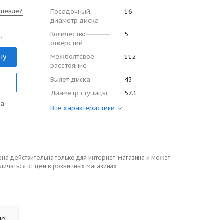
шевле?
Посадочный
16
диаметр диска
Количество
5
.
отверстий
ну
Межболтовое
112
расстояние
Вылет диска
43
Диаметр ступицы
57.1
да
Все характеристики
ена действительна только для интернет-магазина и может
личаться от цен в розничных магазинах
но