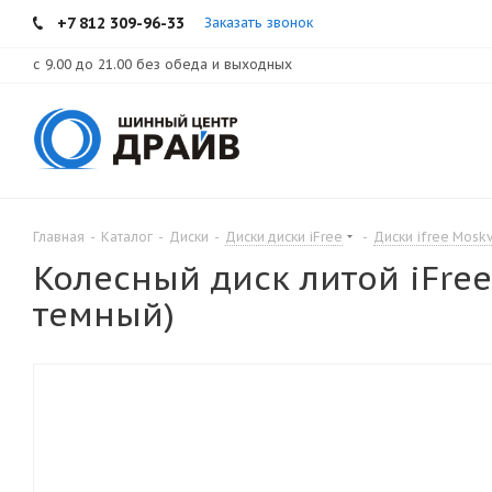
+7 812 309-96-33
Заказать звонок
с 9.00 до 21.00 без обеда и выходных
Главная
-
Каталог
-
Диски
-
Диски диски iFree
-
Диски ifree Mosk
Колесный диск литой iFree
темный)