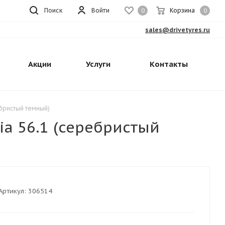
Поиск
Войти
Корзина
0
0
sales@drivetyres.ru
Акции
Услуги
Контакты
ебристый темный)
ia 56.1 (серебристый
Артикул:
306514