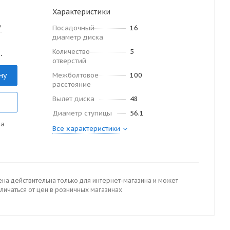
Характеристики
?
Посадочный
16
диаметр диска
Количество
5
.
отверстий
ну
Межболтовое
100
расстояние
Вылет диска
48
Диаметр ступицы
56.1
да
Все характеристики
ена действительна только для интернет-магазина и может
личаться от цен в розничных магазинах