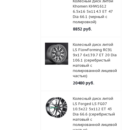
Колесный диск литой
Khomen KHW1612
6.5x16 5x114.3 ET 47
Dia 66.1 (черный с
полировкой)
8852
руб.
Колесный диск литой
LS FlowForming RC91
9x17 6x139.7 ET 20 Dia
106.1 (серебристый
матовый с
полированной лицевой
частью)
20480
руб.
Колесный диск литой
LS Forged LS FG07
10.5x22 5x112 ET 43
Dia 66.6 (серебристый
матовый с
полированной лицевой
частью)