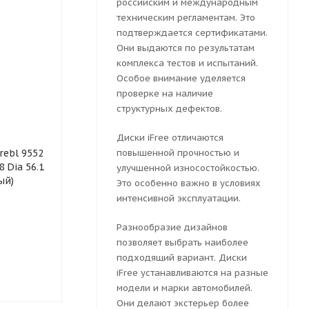
российским и международным
техническим регламентам. Это
подтверждается сертификатами.
Они выдаются по результатам
комплекса тестов и испытаний.
Особое внимание уделяется
проверке на наличие
структурных дефектов.
Диски iFree отличаются
Колесный диск
Колесный ди
ebl 9552
штампованный Trebl 9680
повышенной прочностью и
iFree Moskva 
8 Dia 56.1
6.5x16 5x100 ET 42 Dia 57.1
ET 40 Dia 67.
улучшенной износостойкостью.
ый)
(серебристый)
(серебристый
Это особенно важно в условиях
интенсивной эксплуатации.
Разнообразие дизайнов
позволяет выбрать наиболее
Достаточно
Достаточн
подходящий вариант. Диски
4946
руб.
7455
руб.
iFree устанавливаются на разные
модели и марки автомобилей.
Они делают экстерьер более