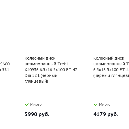
Колесный диск
Колесный диск
 9680
штампованный Trebl
штампованный Tr
 57.1
X40936 6.5x16 5x100 ET 47
6.5x16 5x100 ET 4
Dia 57.1 (черный
(черный глянцев
глянцевый)
Много
Много
3990
руб.
4179
руб.