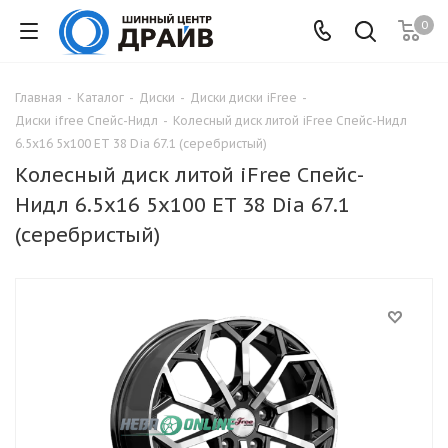
0
Главная
-
Каталог
-
Диски
-
Диски диски iFree
-
Диски ifree Спейс-Нидл
-
Колесный диск литой iFree Спейс-Нидл
6.5x16 5x100 ET 38 Dia 67.1 (серебристый)
Колесный диск литой iFree Спейс-
Нидл 6.5x16 5x100 ET 38 Dia 67.1
(серебристый)