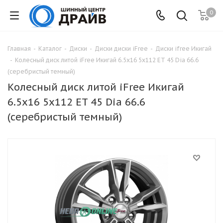
0
Главная
-
Каталог
-
Диски
-
Диски диски iFree
-
Диски ifree Икигай
-
Колесный диск литой iFree Икигай 6.5x16 5x112 ET 45 Dia 66.6
(серебристый темный)
Колесный диск литой iFree Икигай
6.5x16 5x112 ET 45 Dia 66.6
(серебристый темный)