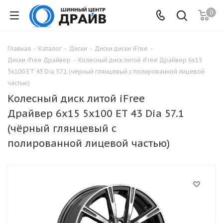
0
Главная
-
Каталог
-
Диски
-
Диски диски iFree
-
Диски ifree Драйвер
-
Колесный диск литой iFree Драйвер 6x15
5x100 ET 43 Dia 57.1 (чёрный глянцевый с полированной лицевой
частью)
Колесный диск литой iFree
Драйвер 6x15 5x100 ET 43 Dia 57.1
(чёрный глянцевый с
полированной лицевой частью)