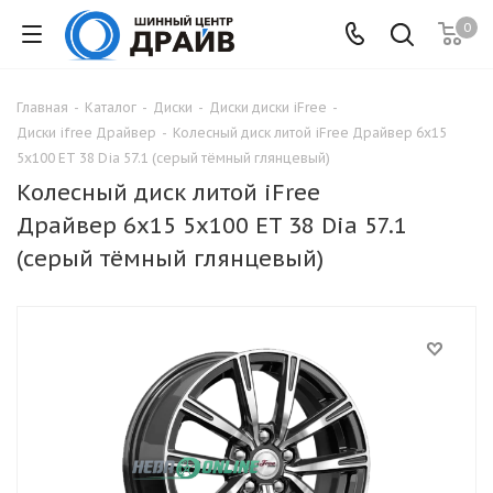
0
Главная
-
Каталог
-
Диски
-
Диски диски iFree
-
Диски ifree Драйвер
-
Колесный диск литой iFree Драйвер 6x15
5x100 ET 38 Dia 57.1 (серый тёмный глянцевый)
Колесный диск литой iFree
Драйвер 6x15 5x100 ET 38 Dia 57.1
(серый тёмный глянцевый)