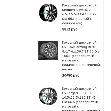
Колесный диск литой
Khomen KHW1612
6.5x16 5x114.3 ET 47
Dia 66.1 (черный с
полировкой)
8852
руб.
Колесный диск литой
LS FlowForming RC91
9x17 6x139.7 ET 20 Dia
106.1 (серебристый
матовый с
полированной лицевой
частью)
20480
руб.
Колесный диск литой
LS Forged LS FG07
10.5x22 5x112 ET 43
Dia 66.6 (серебристый
матовый с
полированной лицевой