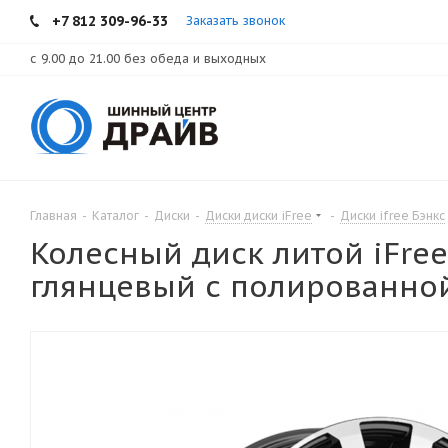
+7 812 309-96-33
Заказать звонок
с 9.00 до 21.00 без обеда и выходных
Главная
-
Каталог
-
Диски
-
Диски диски iFree
-
Диски ifree Бэнкс
Колесный диск литой iFree 
глянцевый с полированной