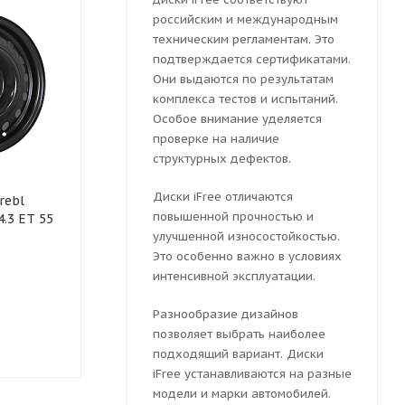
российским и международным
техническим регламентам. Это
подтверждается сертификатами.
Они выдаются по результатам
комплекса тестов и испытаний.
Особое внимание уделяется
проверке на наличие
структурных дефектов.
Колесный диск
Колесный ди
Диски iFree отличаются
rebl
штампованный Trebl R-
штампованны
повышенной прочностью и
4.3 ET 55
1728 7x17 5x114.3 ET 47
7x17 5x114.3 
Dia 67.1 (черный
улучшенной износостойкостью.
(черный гля
глянцевый)
Это особенно важно в условиях
интенсивной эксплуатации.
Достаточно
Достаточн
Разнообразие дизайнов
позволяет выбрать наиболее
3680
руб.
3691
руб.
подходящий вариант. Диски
iFree устанавливаются на разные
модели и марки автомобилей.