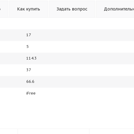
о
Как купить
Задать вопрос
Дополнитель
17
5
114.3
37
66.6
iFree