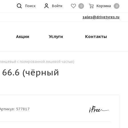
Поиск
Войти
Корзина
0
0
sales@drivetyres.ru
Акции
Услуги
Контакты
й глянцевый с полированной лицевой частью)
 66.6 (чёрный
Артикул:
577817