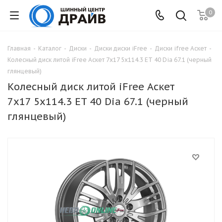
0
Главная
-
Каталог
-
Диски
-
Диски диски iFree
-
Диски ifree Аскет
-
Колесный диск литой iFree Аскет 7x17 5x114.3 ET 40 Dia 67.1 (черный
глянцевый)
Колесный диск литой iFree Аскет
7x17 5x114.3 ET 40 Dia 67.1 (черный
глянцевый)