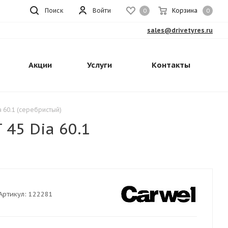
Поиск
Войти
Корзина
0
0
sales@drivetyres.ru
Акции
Услуги
Контакты
a 60.1 (серебристый)
 45 Dia 60.1
Артикул:
122281