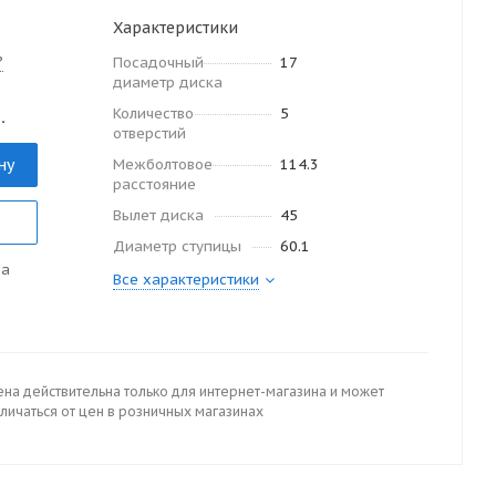
Характеристики
?
Посадочный
17
диаметр диска
Количество
5
.
отверстий
ну
Межболтовое
114.3
расстояние
Вылет диска
45
Диаметр ступицы
60.1
да
Все характеристики
ена действительна только для интернет-магазина и может
личаться от цен в розничных магазинах