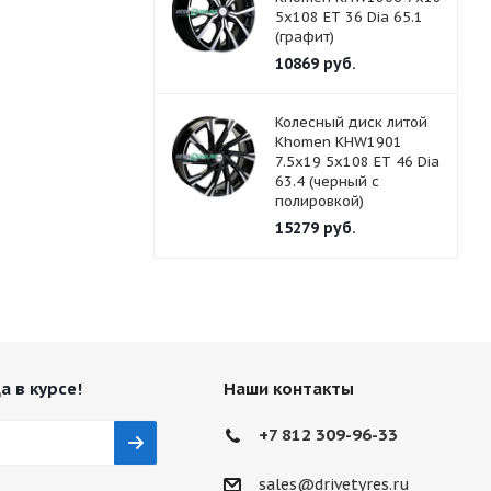
5x108 ET 36 Dia 65.1
(графит)
10869
руб.
Колесный диск литой
Khomen KHW1901
7.5x19 5x108 ET 46 Dia
63.4 (черный с
полировкой)
15279
руб.
а в курсе!
Наши контакты
+7 812 309-96-33
sales@drivetyres.ru