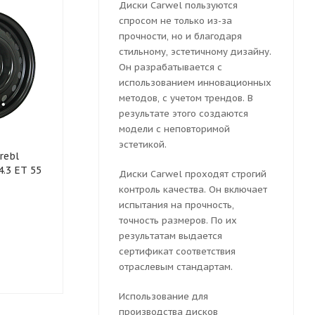
Диски Carwel пользуются
спросом не только из-за
прочности, но и благодаря
стильному, эстетичному дизайну.
Он разрабатывается с
использованием инновационных
методов, с учетом трендов. В
результате этого создаются
модели с неповторимой
Колесный диск
Колесный ди
эстетикой.
rebl
штампованный Trebl R-
штампованны
4.3 ET 55
1728 7x17 5x114.3 ET 47
7x17 5x114.3 
Диски Carwel проходят строгий
Dia 67.1 (черный
(черный гля
контроль качества. Он включает
глянцевый)
испытания на прочность,
точность размеров. По их
результатам выдается
Достаточно
Достаточн
сертификат соответствия
3680
руб.
3691
руб.
отраслевым стандартам.
Использование для
производства дисков