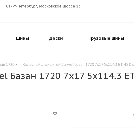
Санкт-Петербург, Московское шоссе 13
Шины
Диски
Грузовые шины
зан 1720
-
Колесный диск литой Carwel Базан 1720 7x17 5x114.3 ET 45 Di
 Базан 1720 7x17 5x114.3 ET