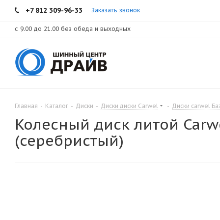
+7 812 309-96-33
Заказать звонок
с 9.00 до 21.00 без обеда и выходных
Главная
-
Каталог
-
Диски
-
Диски диски Carwel
-
Диски carwel Ба
Колесный диск литой Carwel
(серебристый)