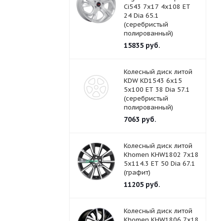
Ci543 7x17 4x108 ET
24 Dia 65.1
(серебристый
полированный)
15835
руб.
Колесный диск литой
KDW KD1543 6x15
5x100 ET 38 Dia 57.1
(серебристый
полированный)
7063
руб.
Колесный диск литой
Khomen KHW1802 7x18
5x114.3 ET 50 Dia 67.1
(графит)
11205
руб.
Колесный диск литой
Khomen KHW1806 7x18