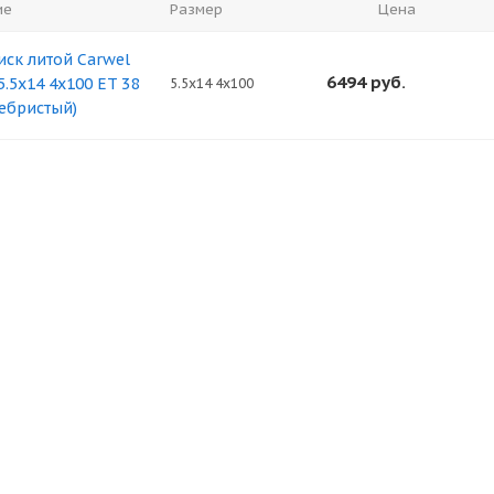
ие
Размер
Цена
иск литой Carwel
6494
руб.
5.5x14 4x100 ET 38
5.5x14 4x100
ребристый)