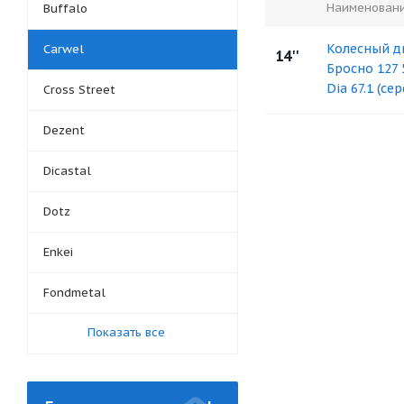
Наименован
Buffalo
Колесный д
Carwel
14''
Бросно 127 
Dia 67.1 (се
Cross Street
Dezent
Dicastal
Dotz
Enkei
Fondmetal
Показать все