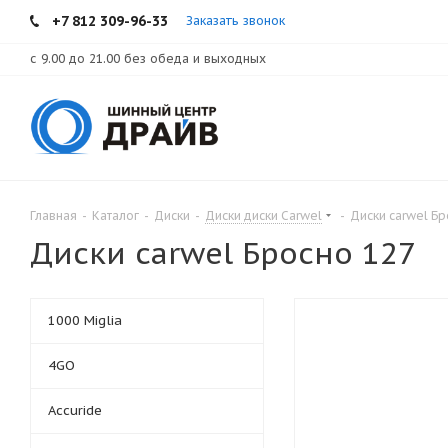
+7 812 309-96-33
Заказать звонок
с 9.00 до 21.00 без обеда и выходных
Главная
-
Каталог
-
Диски
-
Диски диски Carwel
-
Диски carwel Бр
Диски carwel Бросно 127
1000 Miglia
4GO
Accuride