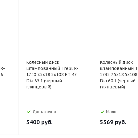
Колесный диск
Колесный диск
R-
штампованный Trebl R-
штампованный Tr
36
1740 7.5x18 5x108 ET 47
1735 7.5x18 5x108
Dia 65.1 (черный
Dia 60.1 (черный
глянцевый)
глянцевый)
Достаточно
Мало
5400
руб.
5569
руб.