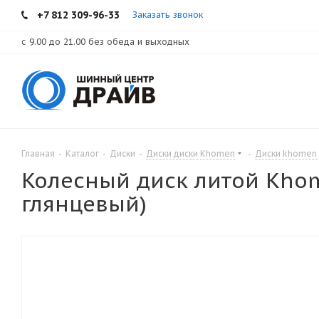
+7 812 309-96-33
Заказать звонок
с 9.00 до 21.00 без обеда и выходных
Главная
-
Каталог
-
Диски
-
Диски диски Khomen
-
Диски khomen
Колесный диск литой Khom
глянцевый)