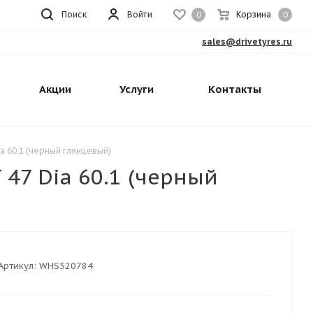
Поиск
Войти
Корзина
0
0
sales@drivetyres.ru
Акции
Услуги
Контакты
a 60.1 (черный глянцевый)
47 Dia 60.1 (черный
Артикул:
WHS520784