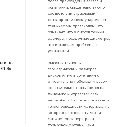
после прохождения тестов и
испытаний, свидетельствуют о
соответствии отраслевым
стандартам и международным
техническим протоколам. Это
означает, что у дисков точные
размеры, посадочные диаметры,
что исключает проблемы с
установкой.
Колесный диск
Колесный ди
ebl R-
штампованный Trebl R-
Высокая точность
штампованны
 ET 36
1736 7.5x18 5x108 ET 38
1738 7.5x18 5
геометрических размеров
Dia 60.1 (черный
Dia 60.1 (че
дисков Arrivo в сочетании с
глянцевый)
глянцевый)
относительно небольшим весом
положительно сказывается на
динамике и управляемости
автомобиля. Высокий показатель
Мало
Мало
теплопроводности материала, из
5569
руб.
5569
руб.
которого изготовлены диски,
снижает риск перегрева
тормозной системы. Они