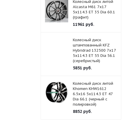
Колесный диск литой
Alcasta M61 7x17
5x114.3 ET 35 Dia 60.1
(графит)
11961
руб.
Колесный диск
штампованный KFZ
Hybridrad 132500 7x17
5x114.3 ET 55 Dia 56.1
(серебристый)
5851
руб.
Колесный диск литой
Khomen KHW1612
6.5x16 5x114.3 ET 47
Dia 66.1 (черный с
полировкой)
8852
руб.