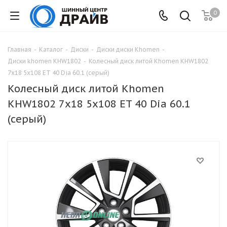
0
Главная
-
Каталог
-
Диски
-
Диски диски Khomen
-
Диски khomen KHW1802
-
Колесный диск литой Khomen KHW1802
7x18 5x108 ET 40 Dia 60.1 (серый)
Колесный диск литой Khomen
KHW1802 7x18 5x108 ET 40 Dia 60.1
(серый)