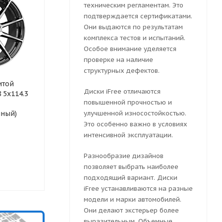
техническим регламентам. Это
подтверждается сертификатами.
Они выдаются по результатам
комплекса тестов и испытаний.
Особое внимание уделяется
проверке на наличие
структурных дефектов.
итой
Колесный диск литой
Колесный ди
Диски iFree отличаются
 5x114.3
iFree Винзор 7x18 5x114.3
iFree Винзор
повышенной прочностью и
ET 33 Dia 67.1 (серый
ET 33 Dia 67.
мный)
тёмный глянцевый)
улучшенной износостойкостью.
глянцевый)
Это особенно важно в условиях
интенсивной эксплуатации.
Достаточно
Достаточн
Разнообразие дизайнов
позволяет выбрать наиболее
10808
руб.
10808
руб
подходящий вариант. Диски
iFree устанавливаются на разные
модели и марки автомобилей.
Они делают экстерьер более
выразительным. Объемные