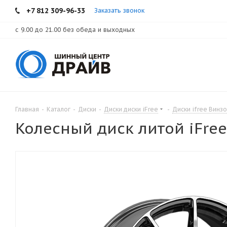
+7 812 309-96-33
Заказать звонок
с 9.00 до 21.00 без обеда и выходных
Главная
-
Каталог
-
Диски
-
Диски диски iFree
-
Диски ifree Винз
Колесный диск литой iFree