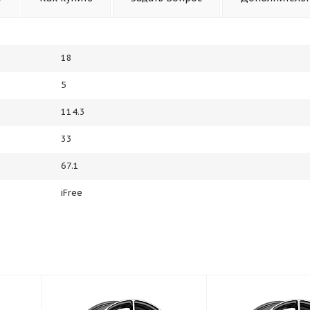
18
5
114.3
33
67.1
iFree