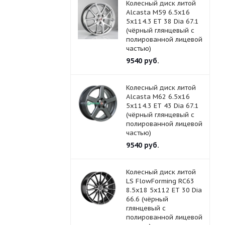
Колесный диск литой
Alcasta M59 6.5x16
5x114.3 ET 38 Dia 67.1
(чёрный глянцевый с
полированной лицевой
частью)
9540
руб.
Колесный диск литой
Alcasta M62 6.5x16
5x114.3 ET 43 Dia 67.1
(чёрный глянцевый с
полированной лицевой
частью)
9540
руб.
Колесный диск литой
LS FlowForming RC63
8.5x18 5x112 ET 30 Dia
66.6 (чёрный
глянцевый с
полированной лицевой