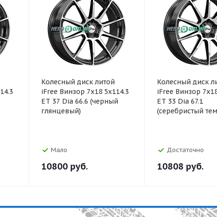
Колесный диск литой
Колесный диск л
14.3
iFree Винзор 7x18 5x114.3
iFree Винзор 7x18
ET 37 Dia 66.6 (черный
ET 33 Dia 67.1
глянцевый)
(серебристый те
Мало
Достаточно
10800
руб.
10808
руб.