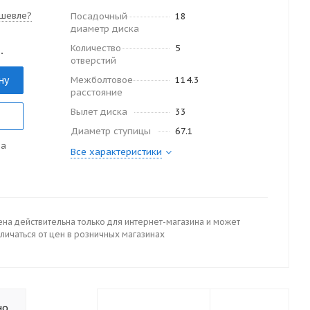
шевле?
Посадочный
18
диаметр диска
Количество
5
.
отверстий
ну
Межболтовое
114.3
расстояние
Вылет диска
33
Диаметр ступицы
67.1
да
Все характеристики
ена действительна только для интернет-магазина и может
личаться от цен в розничных магазинах
но