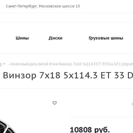
Санкт-Петербург, Московское шоссе 13
Шины
Диски
Грузовые шины
ор
-
Колесный диск литой iFree Винзор 7x18 5x114.3 ET 33 Dia 67.1 (сер
 Винзор 7x18 5x114.3 ET 33 D
10808
руб.