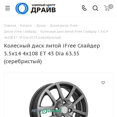
0
Главная
-
Каталог
-
Диски
-
Диски диски iFree
-
Диски ifree Слайдер
-
Колесный диск литой iFree Слайдер 5.5x14
4x108 ET 43 Dia 63.35 (серебристый)
Колесный диск литой iFree Слайдер
5.5x14 4x108 ET 43 Dia 63.35
(серебристый)