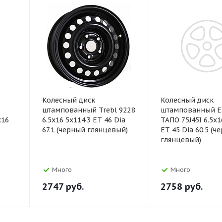
Колесный диск
Колесный диск
штампованный Trebl 9228
штампованный Е
x16
6.5x16 5x114.3 ET 46 Dia
ТАПО 75J45I 6.5x1
67.1 (черный глянцевый)
ET 45 Dia 60.5 (ч
глянцевый)
Много
Много
2747
руб.
2758
руб.