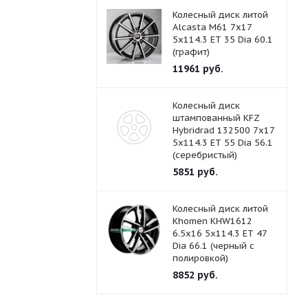
Колесный диск литой
Alcasta M61 7x17
5x114.3 ET 35 Dia 60.1
(графит)
11961
руб.
Колесный диск
штампованный KFZ
Hybridrad 132500 7x17
5x114.3 ET 55 Dia 56.1
(серебристый)
5851
руб.
Колесный диск литой
Khomen KHW1612
6.5x16 5x114.3 ET 47
Dia 66.1 (черный с
полировкой)
8852
руб.