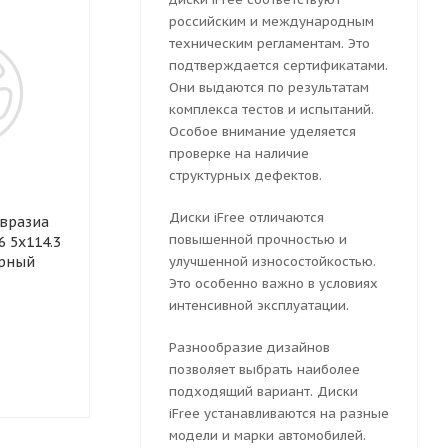
российским и международным
техническим регламентам. Это
подтверждается сертификатами.
Они выдаются по результатам
комплекса тестов и испытаний.
Особое внимание уделяется
проверке на наличие
структурных дефектов.
Колесный диск
Колесный ди
Диски iFree отличаются
вразиа
штампованный ТЗСК Kia
штампованн
повышенной прочностью и
6 5x114.3
Ceed 6.5x16 5x114.3 ET 46
Тольятти Kia 
ерный
Dia 67.1 (серебристый)
улучшенной износостойкостью.
5x114.3 ET 46
(серебристый
Это особенно важно в условиях
интенсивной эксплуатации.
Много
Много
Разнообразие дизайнов
позволяет выбрать наиболее
2768
руб.
2768
руб.
подходящий вариант. Диски
iFree устанавливаются на разные
модели и марки автомобилей.