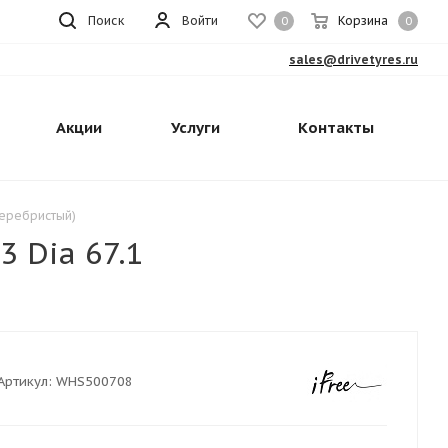
Поиск
Войти
Корзина
0
0
sales@drivetyres.ru
Акции
Услуги
Контакты
(серебристый)
 Dia 67.1
Артикул:
WHS500708