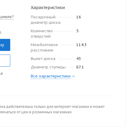
Характеристики
шевле?
Посадочный
16
диаметр диска
Количество
5
.
отверстий
ну
Межболтовое
114.3
расстояние
Вылет диска
43
Диаметр ступицы
67.1
да
Все характеристики
ена действительна только для интернет-магазина и может
личаться от цен в розничных магазинах