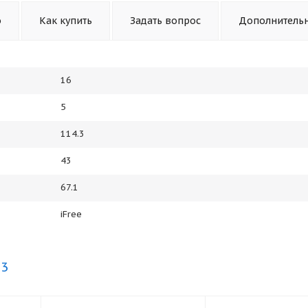
о
Как купить
Задать вопрос
Дополнитель
16
5
114.3
43
67.1
iFree
.3