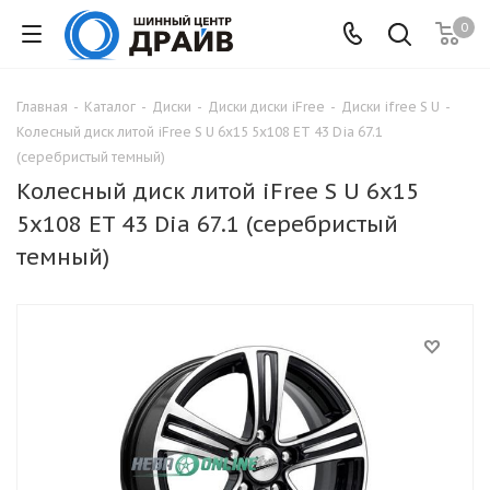
0
Главная
-
Каталог
-
Диски
-
Диски диски iFree
-
Диски ifree S U
-
Колесный диск литой iFree S U 6x15 5x108 ET 43 Dia 67.1
(серебристый темный)
Колесный диск литой iFree S U 6x15
5x108 ET 43 Dia 67.1 (серебристый
темный)