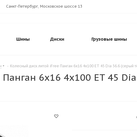
Санкт-Петербург, Московское шоссе 13
Шины
Диски
Грузовые шины
н
-
Колесный диск литой iFree Панган 6x16 4x100 ET 45 Dia 56.6 (серый
 Панган 6x16 4x100 ET 45 Di