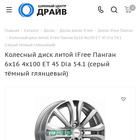
0
Главная
-
Каталог
-
Диски
-
Диски диски iFree
-
Диски ifree Панган
-
Колесный диск литой iFree Панган 6x16 4x100 ET 45 Dia 54.1
(серый тёмный глянцевый)
Колесный диск литой iFree Панган
6x16 4x100 ET 45 Dia 54.1 (серый
тёмный глянцевый)