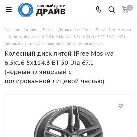
0
Главная
-
Каталог
-
Диски
-
Диски диски iFree
-
Диски ifree Moskva
-
Колесный диск литой iFree Moskva 6.5x16 5x114.3 ET 50 Dia 67.1
(чёрный глянцевый с полированной лицевой частью)
Колесный диск литой iFree Moskva
6.5x16 5x114.3 ET 50 Dia 67.1
(чёрный глянцевый с
полированной лицевой частью)