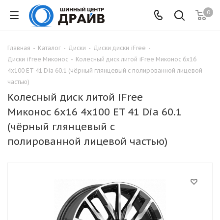
0
Главная
-
Каталог
-
Диски
-
Диски диски iFree
-
Диски ifree Миконос
-
Колесный диск литой iFree Миконос 6x16
4x100 ET 41 Dia 60.1 (чёрный глянцевый с полированной лицевой
частью)
Колесный диск литой iFree
Миконос 6x16 4x100 ET 41 Dia 60.1
(чёрный глянцевый с
полированной лицевой частью)