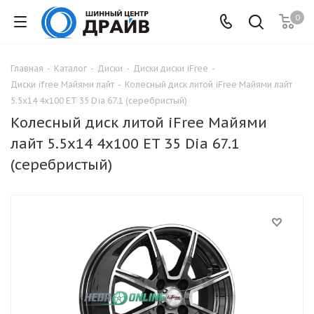
0
Главная
-
Каталог
-
Диски
-
Диски диски iFree
-
Диски ifree Майями лайт
-
Колесный диск литой iFree Майями лайт
5.5x14 4x100 ET 35 Dia 67.1 (серебристый)
Колесный диск литой iFree Майями
лайт 5.5x14 4x100 ET 35 Dia 67.1
(серебристый)