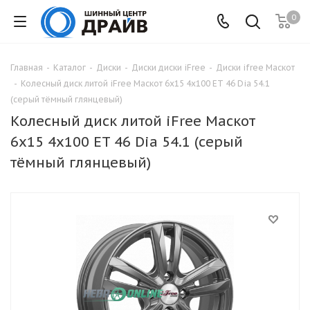
0
Главная
-
Каталог
-
Диски
-
Диски диски iFree
-
Диски ifree Маскот
-
Колесный диск литой iFree Маскот 6x15 4x100 ET 46 Dia 54.1
(серый тёмный глянцевый)
Колесный диск литой iFree Маскот
6x15 4x100 ET 46 Dia 54.1 (серый
тёмный глянцевый)