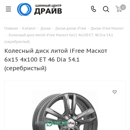
0
Главная
-
Каталог
-
Диски
-
Диски диски iFree
-
Диски ifree Маскот
-
Колесный диск литой iFree Маскот 6x15 4x100 ET 46 Dia 54.1
(серебристый)
Колесный диск литой iFree Маскот
6x15 4x100 ET 46 Dia 54.1
(серебристый)