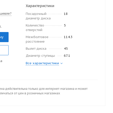
Характеристики
шевле?
Посадочный
18
диаметр диска
Количество
5
.
отверстий
ну
Межболтовое
114.3
расстояние
Вылет диска
45
Диаметр ступицы
67.1
да
Все характеристики
ена действительна только для интернет-магазина и может
личаться от цен в розничных магазинах