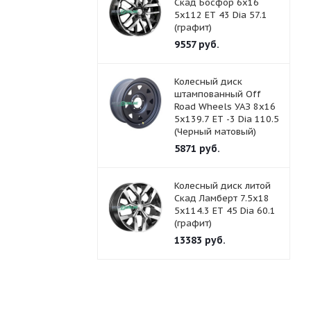
Скад Босфор 6x16
5x112 ET 43 Dia 57.1
(графит)
9557
руб.
Колесный диск
штампованный Off
Road Wheels УАЗ 8x16
5x139.7 ET -3 Dia 110.5
(Черный матовый)
5871
руб.
Колесный диск литой
Скад Ламберт 7.5x18
5x114.3 ET 45 Dia 60.1
(графит)
13383
руб.