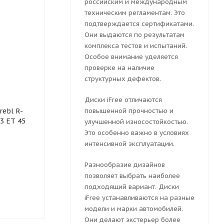
российским и международным
техническим регламентам. Это
подтверждается сертификатами.
Они выдаются по результатам
комплекса тестов и испытаний.
Особое внимание уделяется
проверке на наличие
структурных дефектов.
Диски iFree отличаются
Колесный диск
Колесный ди
ebl R-
штампованный Trebl R-
повышенной прочностью и
штампованны
.3 ET 45
1749 7.5x18 5x114.3 ET 50
1751 7.5x18 5
улучшенной износостойкостью.
Dia 60.1 (черный
Dia 67.1 (чер
Это особенно важно в условиях
глянцевый)
глянцевый)
интенсивной эксплуатации.
Разнообразие дизайнов
позволяет выбрать наиболее
Мало
Мало
подходящий вариант. Диски
5569
руб.
5569
руб.
iFree устанавливаются на разные
модели и марки автомобилей.
Они делают экстерьер более