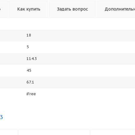
о
Как купить
Задать вопрос
Дополнитель
18
5
114.3
45
67.1
iFree
.3