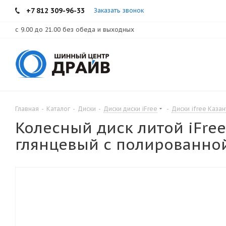
+7 812 309-96-33
Заказать звонок
с 9.00 до 21.00 без обеда и выходных
Главная
-
Каталог
-
Диски
-
Диски диски iFree
-
Диски ifree Казан
Колесный диск литой iFree 
глянцевый с полированной