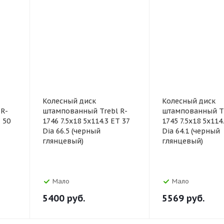
Колесный диск
Колесный диск
R-
штампованный Trebl R-
штампованный Tr
 50
1746 7.5x18 5x114.3 ET 37
1745 7.5x18 5x114
Dia 66.5 (черный
Dia 64.1 (черный
глянцевый)
глянцевый)
Мало
Мало
5400
руб.
5569
руб.