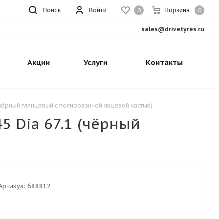
Поиск
Войти
Корзина
0
0
sales@drivetyres.ru
Акции
Услуги
Контакты
1 (чёрный глянцевый с полированной лицевой частью)
5 Dia 67.1 (чёрный
Артикул:
688812