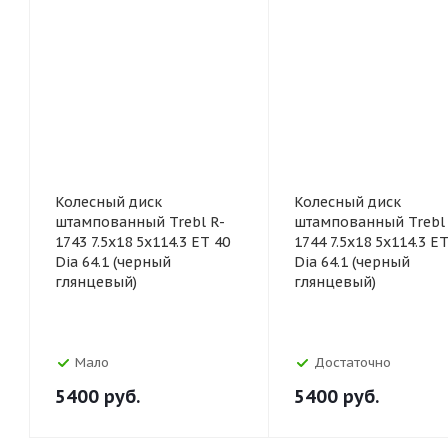
Колесный диск
Колесный диск
штампованный Trebl R-
штампованный Trebl 
1743 7.5x18 5x114.3 ET 40
1744 7.5x18 5x114.3 ET
Dia 64.1 (черный
Dia 64.1 (черный
глянцевый)
глянцевый)
Мало
Достаточно
5400
руб.
5400
руб.