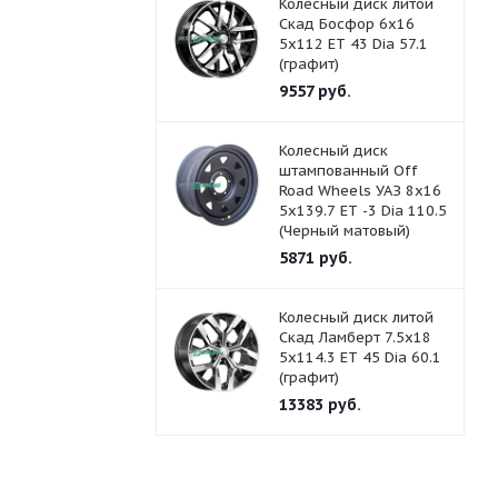
Колесный диск литой
Скад Босфор 6x16
5x112 ET 43 Dia 57.1
(графит)
9557
руб.
Колесный диск
штампованный Off
Road Wheels УАЗ 8x16
5x139.7 ET -3 Dia 110.5
(Черный матовый)
5871
руб.
Колесный диск литой
Скад Ламберт 7.5x18
5x114.3 ET 45 Dia 60.1
(графит)
13383
руб.