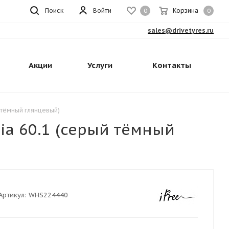
Поиск
Войти
Корзина
0
0
sales@drivetyres.ru
Акции
Услуги
Контакты
й тёмный глянцевый)
Dia 60.1 (серый тёмный
Артикул:
WHS224440