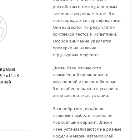
российским и международным
техническим регламентам. Это
подтверждается сертификатами.
Они выдаются по результатам
комплекса тестов и испытаний.
Особое внимание уделяется
проверке на наличие
структурных дефектов.
Колесный диск
Колесный ди
Диски iFree отличаются
вразиа
штампованный ТЗСК Kia
штампованн
повышенной прочностью и
6 5x114.3
Ceed 6.5x16 5x114.3 ET 46
Тольятти Kia 
ерный
Dia 67.1 (серебристый)
улучшенной износостойкостью.
5x114.3 ET 46
(серебристый
Это особенно важно в условиях
интенсивной эксплуатации.
Много
Много
Разнообразие дизайнов
позволяет выбрать наиболее
2768
руб.
2768
руб.
подходящий вариант. Диски
iFree устанавливаются на разные
модели и марки автомобилей.