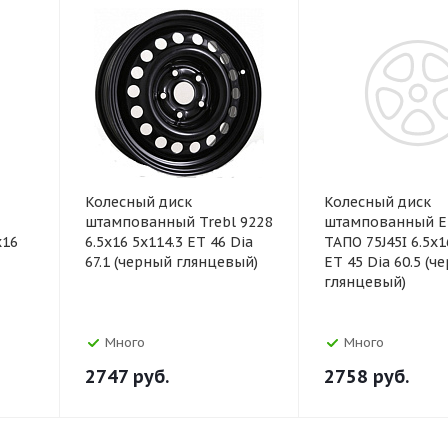
Колесный диск
Колесный диск
штампованный Trebl 9228
штампованный Е
x16
6.5x16 5x114.3 ET 46 Dia
ТАПО 75J45I 6.5x1
67.1 (черный глянцевый)
ET 45 Dia 60.5 (ч
глянцевый)
Много
Много
2747
руб.
2758
руб.