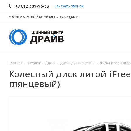
+7 812 309-96-33
Заказать звонок
с 9.00 до 21.00 без обеда и выходных
Главная
-
Каталог
-
Диски
-
Диски диски iFree
-
Диски ifree Катар
Колесный диск литой iFree
глянцевый)