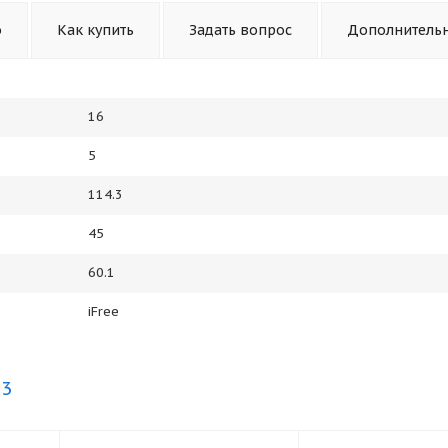
о
Как купить
Задать вопрос
Дополнитель
16
5
114.3
45
60.1
iFree
.3